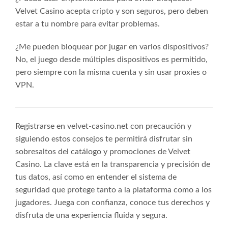
Velvet Casino acepta cripto y son seguros, pero deben
estar a tu nombre para evitar problemas.
¿Me pueden bloquear por jugar en varios dispositivos?
No, el juego desde múltiples dispositivos es permitido,
pero siempre con la misma cuenta y sin usar proxies o
VPN.
Registrarse en velvet-casino.net con precaución y
siguiendo estos consejos te permitirá disfrutar sin
sobresaltos del catálogo y promociones de Velvet
Casino. La clave está en la transparencia y precisión de
tus datos, así como en entender el sistema de
seguridad que protege tanto a la plataforma como a los
jugadores. Juega con confianza, conoce tus derechos y
disfruta de una experiencia fluida y segura.