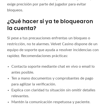
exige precisión por parte del jugador para evitar
bloqueos.
¿Qué hacer si ya te bloquearon
la cuenta?
Si pese a tus precauciones enfrentas un bloqueo o
restricción, no te alarmes. Velvet Casino dispone de un
equipo de soporte que ayuda a resolver incidencias con
rapidez. Recomendaciones prácticas:
Contacta soporte mediante chat en vivo o email lo
antes posible.
Ten a mano documentos y comprobantes de pago
para agilizar la verificación.
Explica con claridad tu situación sin omitir detalles
relevantes.
Mantén la comunicación respetuosa y paciente.