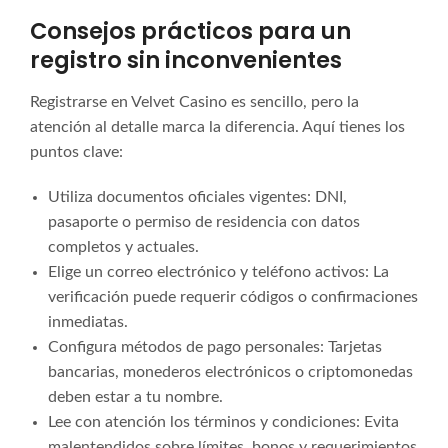
Consejos prácticos para un
registro sin inconvenientes
Registrarse en Velvet Casino es sencillo, pero la
atención al detalle marca la diferencia. Aquí tienes los
puntos clave:
Utiliza documentos oficiales vigentes: DNI,
pasaporte o permiso de residencia con datos
completos y actuales.
Elige un correo electrónico y teléfono activos: La
verificación puede requerir códigos o confirmaciones
inmediatas.
Configura métodos de pago personales: Tarjetas
bancarias, monederos electrónicos o criptomonedas
deben estar a tu nombre.
Lee con atención los términos y condiciones: Evita
malentendidos sobre límites, bonos y requerimientos