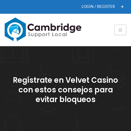
LOGIN / REGISTER
Regístrate en Velvet Casino
con estos consejos para
evitar bloqueos