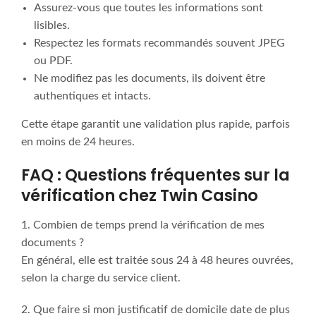
Assurez-vous que toutes les informations sont
lisibles.
Respectez les formats recommandés souvent JPEG
ou PDF.
Ne modifiez pas les documents, ils doivent être
authentiques et intacts.
Cette étape garantit une validation plus rapide, parfois
en moins de 24 heures.
FAQ : Questions fréquentes sur la
vérification chez Twin Casino
1. Combien de temps prend la vérification de mes
documents ?
En général, elle est traitée sous 24 à 48 heures ouvrées,
selon la charge du service client.
2. Que faire si mon justificatif de domicile date de plus