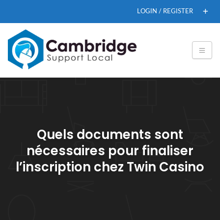
LOGIN / REGISTER
Quels documents sont
nécessaires pour finaliser
l’inscription chez Twin Casino