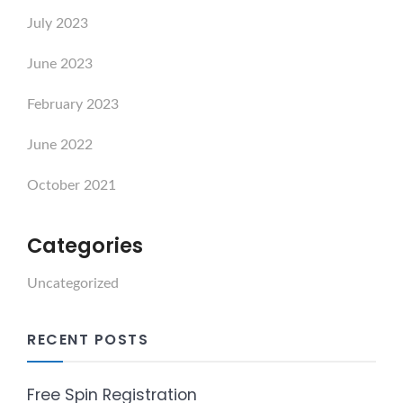
July 2023
June 2023
February 2023
June 2022
October 2021
Categories
Uncategorized
RECENT POSTS
Free Spin Registration