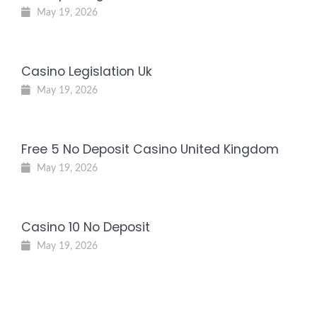
May 19, 2026
Casino Legislation Uk
May 19, 2026
Free 5 No Deposit Casino United Kingdom
May 19, 2026
Casino 10 No Deposit
May 19, 2026