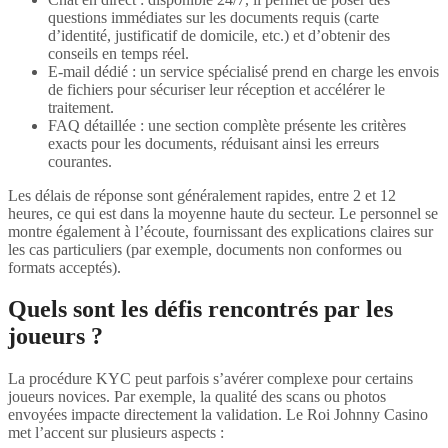
questions immédiates sur les documents requis (carte
d’identité, justificatif de domicile, etc.) et d’obtenir des
conseils en temps réel.
E-mail dédié : un service spécialisé prend en charge les envois
de fichiers pour sécuriser leur réception et accélérer le
traitement.
FAQ détaillée : une section complète présente les critères
exacts pour les documents, réduisant ainsi les erreurs
courantes.
Les délais de réponse sont généralement rapides, entre 2 et 12
heures, ce qui est dans la moyenne haute du secteur. Le personnel se
montre également à l’écoute, fournissant des explications claires sur
les cas particuliers (par exemple, documents non conformes ou
formats acceptés).
Quels sont les défis rencontrés par les
joueurs ?
La procédure KYC peut parfois s’avérer complexe pour certains
joueurs novices. Par exemple, la qualité des scans ou photos
envoyées impacte directement la validation. Le Roi Johnny Casino
met l’accent sur plusieurs aspects :