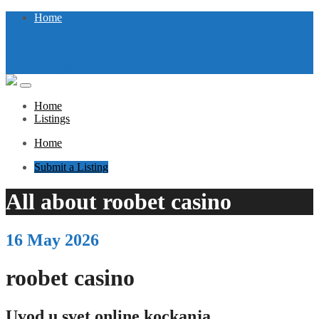
Home
Submit a Listing
Login / Register
Home
Listings
Home
Submit a Listing
All about roobet casino
16
May 2026
roobet casino
Uvod u svet online kockanja