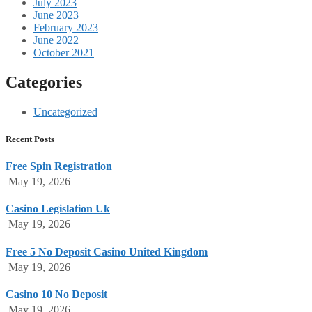
July 2023
June 2023
February 2023
June 2022
October 2021
Categories
Uncategorized
Recent Posts
Free Spin Registration
May 19, 2026
Casino Legislation Uk
May 19, 2026
Free 5 No Deposit Casino United Kingdom
May 19, 2026
Casino 10 No Deposit
May 19, 2026